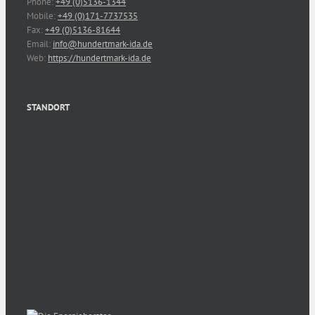
Phone:
+49 (0)5136-1344
Mobile:
+49 (0)171-7737535
Fax:
+49 (0)5136-81644
Email:
info@hundertmark-ida.de
Web:
https://hundertmark-ida.de
STANDORT