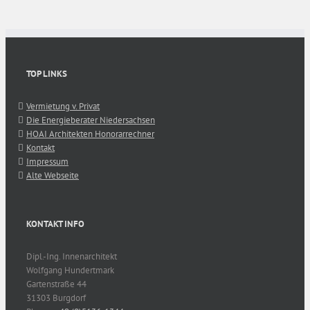
TOP LINKS
Vermietung v. Privat
Die Energieberater Niedersachsen
HOAI Architekten Honorarrechner
Kontakt
Impressum
Alte Webseite
KONTAKT INFO
Dipl.-Ing. Innenarchitekt
Wolfgang Hundertmark
Gartenstraße 44
31303 Burgdorf