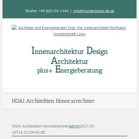
Zum
Inhalt
Telefon: +49 (0)5136-1344
|
info@hundertmark-ida.de
springen
I
D
nnenarchitektur
esign
A
rchitektur
E
plus+
nergieberatung
HOAI Architekten Honorarrechner
HOAI Architekten Honorarrechner
admin
2017-03-
20T14:21:59+01:00